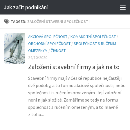
Jak začít podnikání
TAGGED:
ZALOŽENÍ STAVEBNÍ SPOLEČNOSTI
AKCIOVÁ SPOLEČNOST
/
KOMANDITNÍ SPOLEČNOST
/
OBCHODNÍ SPOLEČNOST
/
SPOLEČNOST S RUČENÍM
OMEZENÝM
/
ŽIVNOST
24/10/2020
Založení stavební firmy a jak na to
Stavební firmy mají v České republice nejčastěji
dvě podoby, a to formu akciové společnosti, nebo
společnosti s ručením omezeným. Její založení
není nijak složité. Zaměříme se tedy na formu
společnost s ručením omezeným, a to hlavně
z toho...