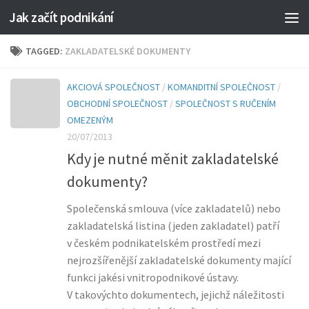
Jak začít podnikání
TAGGED:
ZAKLADATELSKÉ DOKUMENTY
AKCIOVÁ SPOLEČNOST
/
KOMANDITNÍ SPOLEČNOST
/
OBCHODNÍ SPOLEČNOST
/
SPOLEČNOST S RUČENÍM
OMEZENÝM
20/07/2013
Kdy je nutné měnit zakladatelské
dokumenty?
Společenská smlouva (více zakladatelů) nebo
zakladatelská listina (jeden zakladatel) patří
v českém podnikatelském prostředí mezi
nejrozšířenější zakladatelské dokumenty mající
funkci jakési vnitropodnikové ústavy.
V takovýchto dokumentech, jejichž náležitosti