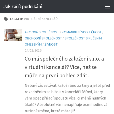
Jak začít podnikání
TAGGED:
VIRTUÁLNÍ KANCELÁŘ
AKCIOVÁ SPOLEČNOST
/
KOMANDITNÍ SPOLEČNOST
/
OBCHODNÍ SPOLEČNOST
/
SPOLEČNOST S RUČENÍM
OMEZENÝM
/
ŽIVNOST
24/02/2016
Co má společného založení s.r.o. a
virtuální kancelář? Více, než se
může na první pohled zdát!
Nebaví vás vstávat každé ráno za tmy a ještě před
rozedněním se hlásit v kanceláři šéfovi, který
vám opět přiřadí spoustu více, či méně nudných
úkolů? Absolutně vás nenaplňuje osmihodinová
rutinní směna, které máte již...