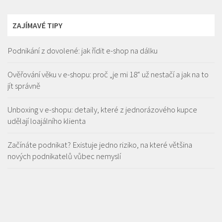
ZAJÍMAVÉ TIPY
Podnikání z dovolené: jak řídit e-shop na dálku
Ověřování věku v e-shopu: proč „je mi 18“ už nestačí a jak na to
jít správně
Unboxing v e-shopu: detaily, které z jednorázového kupce
udělají loajálního klienta
Začínáte podnikat? Existuje jedno riziko, na které většina
nových podnikatelů vůbec nemyslí