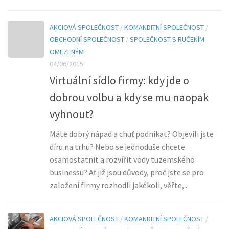
AKCIOVÁ SPOLEČNOST
/
KOMANDITNÍ SPOLEČNOST
/
OBCHODNÍ SPOLEČNOST
/
SPOLEČNOST S RUČENÍM
OMEZENÝM
04/06/2015
Virtuální sídlo firmy: kdy jde o
dobrou volbu a kdy se mu naopak
vyhnout?
Máte dobrý nápad a chuť podnikat? Objevili jste
díru na trhu? Nebo se jednoduše chcete
osamostatnit a rozvířit vody tuzemského
businessu? Ať již jsou důvody, proč jste se pro
založení firmy rozhodli jakékoli, věřte,...
AKCIOVÁ SPOLEČNOST
/
KOMANDITNÍ SPOLEČNOST
/