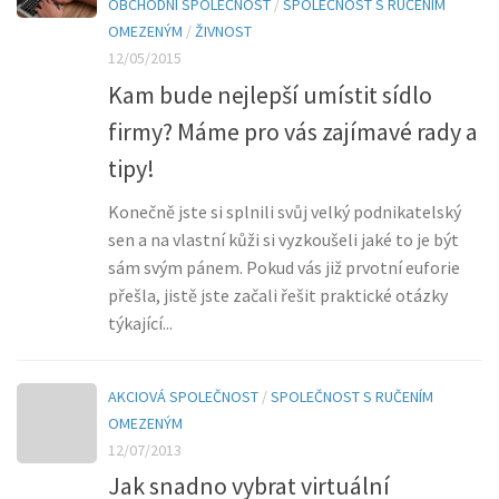
OBCHODNÍ SPOLEČNOST
/
SPOLEČNOST S RUČENÍM
OMEZENÝM
/
ŽIVNOST
12/05/2015
Kam bude nejlepší umístit sídlo
firmy? Máme pro vás zajímavé rady a
tipy!
Konečně jste si splnili svůj velký podnikatelský
sen a na vlastní kůži si vyzkoušeli jaké to je být
sám svým pánem. Pokud vás již prvotní euforie
přešla, jistě jste začali řešit praktické otázky
týkající...
AKCIOVÁ SPOLEČNOST
/
SPOLEČNOST S RUČENÍM
OMEZENÝM
12/07/2013
Jak snadno vybrat virtuální