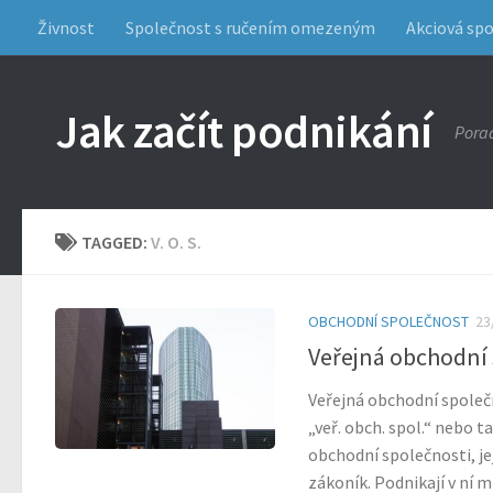
Živnost
Společnost s ručením omezeným
Akciová sp
Jak začít podnikání
Porad
TAGGED:
V. O. S.
OBCHODNÍ SPOLEČNOST
23
Veřejná obchodní
Veřejná obchodní společno
„veř. obch. spol.“ nebo t
obchodní společnosti, je
zákoník. Podnikají v ní m