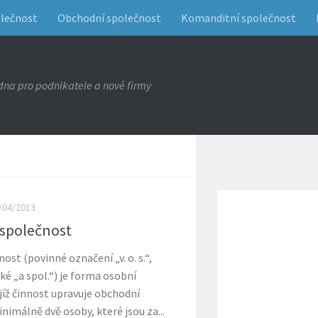
olečnost
Obchodní společnost
Komanditní společnost
na pro podnikatele a nové firmy
/04/2013
 společnost
st (povinné označení „v. o. s.“,
aké „a spol.“) je forma osobní
jíž činnost upravuje obchodní
inimálně dvě osoby, které jsou za...