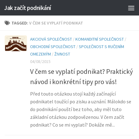
Jak začít podnikání
TAGGED:
V ČEM SE VYPLATÍ PODNIKAT
AKCIOVÁ SPOLEČNOST
/
KOMANDITNÍ SPOLEČNOST
/
OBCHODNÍ SPOLEČNOST
/
SPOLEČNOST S RUČENÍM
OMEZENÝM
/
ŽIVNOST
04/08/2015
V čem se vyplatí podnikat? Praktický
návod i konkrétní tipy pro vás!
Před touto otázkou stojí každý začínající
podnikatel toužící po zisku a uznání. Málokdo se
do podnikání pouští bez toho, aby měl tuto
základní otázkou zodpovězenou. V čem začít
podnikat? Co se mi vyplatí? Dokáže mě...