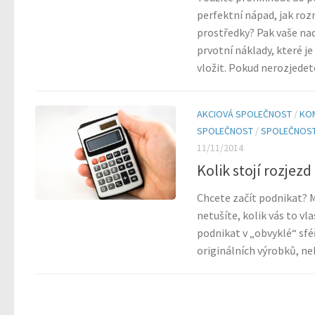
perfektní nápad, jak ro
prostředky? Pak vaše n
prvotní náklady, které j
vložit. Pokud nerozjedete
AKCIOVÁ SPOLEČNOST
/
KO
SPOLEČNOST
/
SPOLEČNOST
11/11/2014
Kolik stojí rozjez
Chcete začít podnikat? M
netušíte, kolik vás to vl
podnikat v „obvyklé“ sféř
originálních výrobků, ne