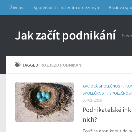
Živnost
Společnost s ručením omezeným
Akciová sp
Jak začít podnikání
Porad
TAGGED:
ROZJEZD PODNIKÁNÍ
AKCIOVÁ SPOLEČNOST
/
KO
SPOLEČNOST
/
SPOLEČNOST
05/02/2016
Podnikatelské inku
nich?
Toužíte proniknout do p