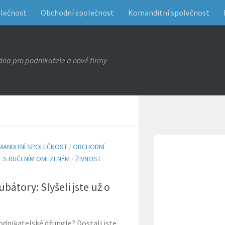
olečnost
Obchodní společnost
Komanditní společnost
na pro podnikatele a nové firmy
MANDITNÍ SPOLEČNOST
/
OBCHODNÍ
 S RUČENÍM OMEZENÝM
/
ŽIVNOST
bátory: Slyšeli jste už o
odnikatelské džungle? Dostali jste