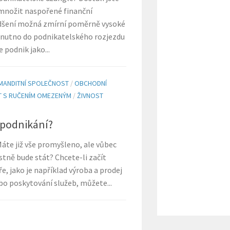
zmnožit naspořené finanční
adšení možná zmírní poměrně vysoké
e nutno do podnikatelského rozjezdu
 podnik jako...
MANDITNÍ SPOLEČNOST
/
OBCHODNÍ
 S RUČENÍM OMEZENÝM
/
ŽIVNOST
d podnikání?
áte již vše promyšleno, ale vůbec
astně bude stát? Chcete-li začít
e, jako je například výroba a prodej
bo poskytování služeb, můžete...