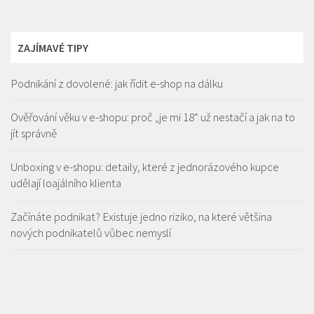
ZAJÍMAVÉ TIPY
Podnikání z dovolené: jak řídit e-shop na dálku
Ověřování věku v e-shopu: proč „je mi 18“ už nestačí a jak na to
jít správně
Unboxing v e-shopu: detaily, které z jednorázového kupce
udělají loajálního klienta
Začínáte podnikat? Existuje jedno riziko, na které většina
nových podnikatelů vůbec nemyslí