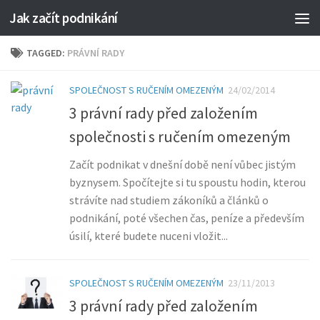
Jak začít podnikání
TAGGED:
PRÁVNÍ RADY
SPOLEČNOST S RUČENÍM OMEZENÝM
24/02/2014
3 právní rady před založením
společnosti s ručením omezeným
Začít podnikat v dnešní době není vůbec jistým
byznysem. Spočítejte si tu spoustu hodin, kterou
strávíte nad studiem zákoníků a článků o
podnikání, poté všechen čas, peníze a především
úsilí, které budete nuceni vložit...
SPOLEČNOST S RUČENÍM OMEZENÝM
23/11/2013
3 právní rady před založením