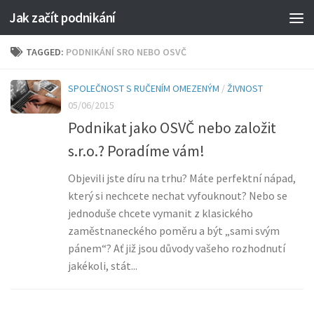
Jak začít podnikání
TAGGED:
PODNIKÁNÍ SRO NEBO OSVČ
SPOLEČNOST S RUČENÍM OMEZENÝM
/
ŽIVNOST
05/06/2015
Podnikat jako OSVČ nebo založit
s.r.o.? Poradíme vám!
Objevili jste díru na trhu? Máte perfektní nápad,
který si nechcete nechat vyfouknout? Nebo se
jednoduše chcete vymanit z klasického
zaměstnaneckého poměru a být „sami svým
pánem“? Ať již jsou důvody vašeho rozhodnutí
jakékoli, stát...