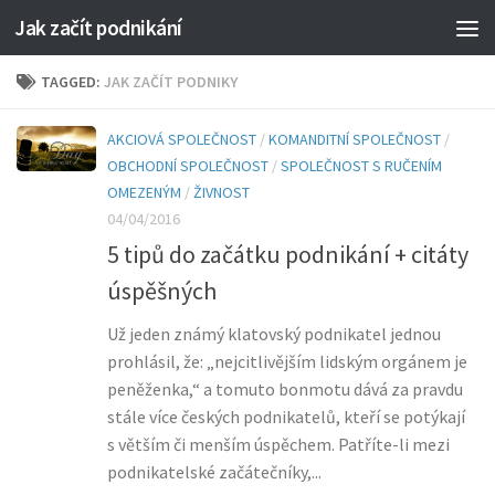
Jak začít podnikání
TAGGED:
JAK ZAČÍT PODNIKY
AKCIOVÁ SPOLEČNOST
/
KOMANDITNÍ SPOLEČNOST
/
OBCHODNÍ SPOLEČNOST
/
SPOLEČNOST S RUČENÍM
OMEZENÝM
/
ŽIVNOST
04/04/2016
5 tipů do začátku podnikání + citáty
úspěšných
Už jeden známý klatovský podnikatel jednou
prohlásil, že: „nejcitlivějším lidským orgánem je
peněženka,“ a tomuto bonmotu dává za pravdu
stále více českých podnikatelů, kteří se potýkají
s větším či menším úspěchem. Patříte-li mezi
podnikatelské začátečníky,...