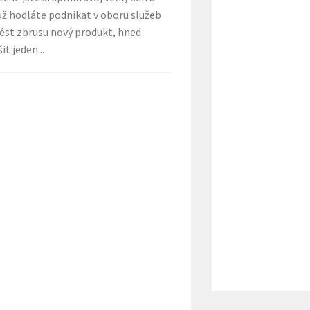
 už hodláte podnikat v oboru služeb
vést zbrusu nový produkt, hned
t jeden...