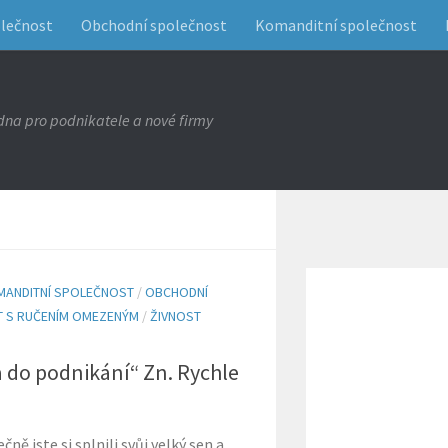
olečnost
Obchodní společnost
Komanditní společnost
na pro podnikatele a nové firmy
MANDITNÍ SPOLEČNOST
/
OBCHODNÍ
 S RUČENÍM OMEZENÝM
/
ŽIVNOST
 do podnikání“ Zn. Rychle
ně jste si splnili svůj velký sen a