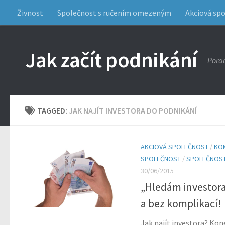
Živnost
Společnost s ručením omezeným
Akciová sp
Jak začít podnikání
Porad
TAGGED:
JAK NAJÍT INVESTORA DO PODNIKÁNÍ
AKCIOVÁ SPOLEČNOST
/
KO
SPOLEČNOST
/
SPOLEČNOST
30/06/2015
„Hledám investora
a bez komplikací!
Jak najít investora? Koneč