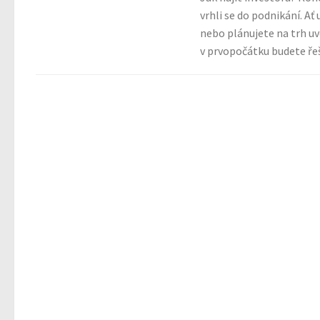
vrhli se do podnikání. Ať
nebo plánujete na trh u
v prvopočátku budete řeši