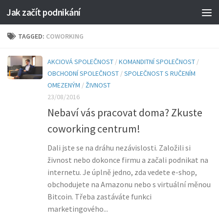
Jak začít podnikání
TAGGED:
COWORKING
AKCIOVÁ SPOLEČNOST
/
KOMANDITNÍ SPOLEČNOST
/
OBCHODNÍ SPOLEČNOST
/
SPOLEČNOST S RUČENÍM
OMEZENÝM
/
ŽIVNOST
23/08/2016
Nebaví vás pracovat doma? Zkuste
coworking centrum!
Dali jste se na dráhu nezávislosti. Založili si
živnost nebo dokonce firmu a začali podnikat na
internetu. Je úplně jedno, zda vedete e-shop,
obchodujete na Amazonu nebo s virtuální měnou
Bitcoin. Třeba zastáváte funkci
marketingového...