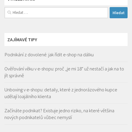
Vyhledávání
ZAJÍMAVÉ TIPY
Podnikání z dovolené: jak řídit e-shop na dálku
Ověřování věku v e-shopu: proč „je mi 18“ už nestačí a jak na to
jít správně
Unboxing v e-shopu: detaily, které z jednorázového kupce
udělají loajálního klienta
Začínáte podnikat? Existuje jedno riziko, na které většina
nových podnikatelů vůbec nemyslí