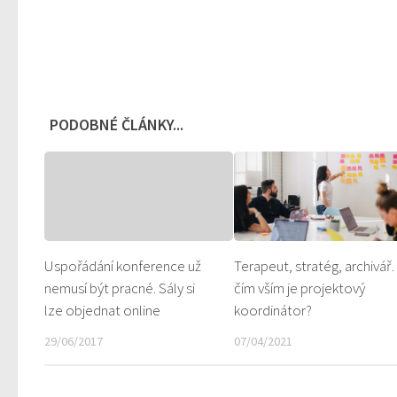
PODOBNÉ ČLÁNKY...
Uspořádání konference už
Terapeut, stratég, archivá
nemusí být pracné. Sály si
čím vším je projektový
lze objednat online
koordinátor?
29/06/2017
07/04/2021