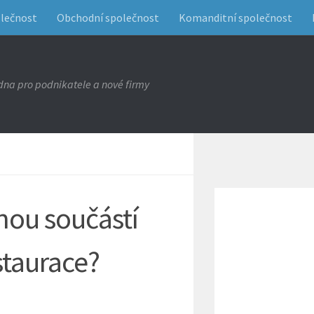
olečnost
Obchodní společnost
Komanditní společnost
na pro podnikatele a nové firmy
nou součástí
staurace?