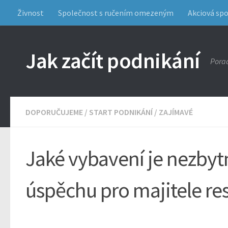
Živnost
Společnost s ručením omezeným
Akciová sp
Jak začít podnikání
Porad
DOPORUČUJEME
/
START PODNIKÁNÍ
/
ZAJÍMAVÉ
Jaké vybavení je nezbyt
úspěchu pro majitele re