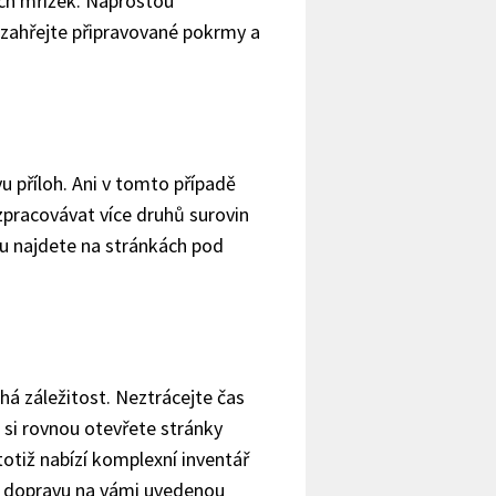
ích mřížek. Naprostou
 zahřejte připravované pokrmy a
u příloh. Ani v tomto případě
zpracovávat více druhů surovin
 najdete na stránkách pod
á záležitost. Neztrácejte čas
si rovnou otevřete stránky
totiž nabízí komplexní inventář
 a dopravu na vámi uvedenou