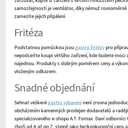
zdržovat, kupte si zařízení s větším množstvím pečíc
samozřejmostí je ventilátor, díky němuž rovnoměrně
zamezíte jejich připálení.
Fritéza
Podstatnou pomůckou jsou
gastro fritézy
pro příprav
nepodceňte koupi většího zařízení, kde budete moci 
najednou. Produkty s dobrým poměrem ceny a výkonu
vloženým odkazem.
Snadné objednání
Sehnat veškeré
gastro vybavení
není zrovna jednoduch
obcházením kamenných prodejen dodavatelů a raději 
specializovaného e-shopu A.T. Fornax. Daní odborníci 
zboží od A až po Z, stejně jako bezkonkurenční ceny