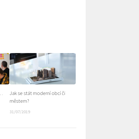
ř…
Jak se stát moderní obcí či
městem?
31/07/2019