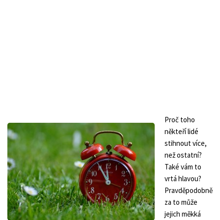
Proč toho
někteří lidé
stihnout více,
než ostatní?
Také vám to
vrtá hlavou?
Pravděpodobně
za to může
jejich měkká