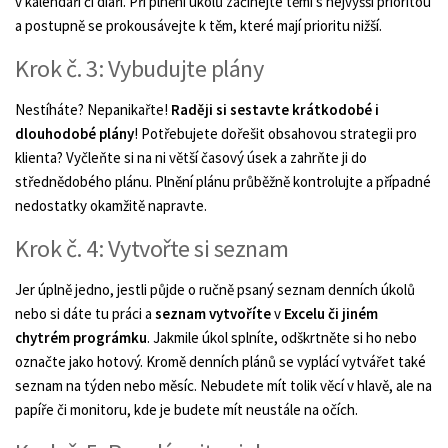
v kalendáři či diáři. Při plnění úkolů začínejte těmi s nejvyšší prioritou
a postupně se prokousávejte k těm, které mají prioritu nižší.
Krok č. 3: Vybudujte plány
Nestíháte? Nepanikařte!
Raději si sestavte krátkodobé i
dlouhodobé plány
! Potřebujete dořešit obsahovou strategii pro
klienta? Vyčleňte si na ni větší časový úsek a zahrňte ji do
střednědobého plánu. Plnění plánu průběžně kontrolujte a případné
nedostatky okamžitě napravte.
Krok č. 4: Vytvořte si seznam
Jer úplně jedno, jestli půjde o ručně psaný seznam denních úkolů
nebo si dáte tu práci a
seznam vytvoříte
v
Excelu či jiném
chytrém prográmku
. Jakmile úkol splníte, odškrtněte si ho nebo
označte jako hotový. Kromě denních plánů se vyplácí vytvářet také
seznam na týden nebo měsíc. Nebudete mít tolik věcí v hlavě, ale na
papíře či monitoru, kde je budete mít neustále na očích.