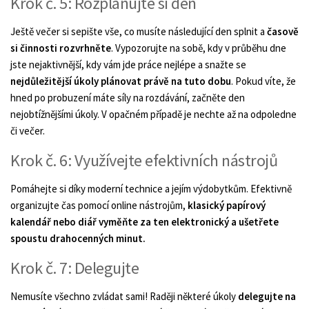
Krok č. 5: Rozplánujte si den
Ještě večer si sepište vše, co musíte následující den splnit a
časově
si činnosti rozvrhněte
. Vypozorujte na sobě, kdy v průběhu dne
jste nejaktivnější, kdy vám jde práce nejlépe a snažte se
nejdůležitější úkoly
plánovat právě na tuto dobu
. Pokud víte, že
hned po probuzení máte síly na rozdávání, začněte den
nejobtížnějšími úkoly. V opačném případě je nechte až na odpoledne
či večer.
Krok č. 6: Využívejte efektivních nástrojů
Pomáhejte si díky moderní technice a jejím výdobytkům. Efektivně
organizujte čas pomocí online nástrojům,
klasický papírový
kalendář nebo diář vyměňte za ten elektronický a ušetřete
spoustu drahocenných minut.
Krok č. 7: Delegujte
Nemusíte všechno zvládat sami! Raději některé úkoly
delegujte na