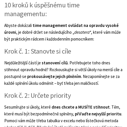
10 kroků k úspěšnému time
managementu:
Abyste dokázali
time management ovládat na opravdu vysoké
úrovni
, je dobré držet se následujícího „
desatera
“, které vám může
být praktickým rádcem i každodenním pomocníkem:
Krok č. 1: Stanovte si cíle
Nejdůležitější částí je
stanovení cílů
. Potřebujete toho dnes
stihnout opravdu hodně? Rozkouskujte si větší úkoly na menší cíle a
postupně se
prokousávejte jejich plněním
. Nezapomínejte se za
každé splnění úkolu odměnit – byť třeba jen maličkostí.
Krok č. 2: Určete priority
Sesumírujte si úkoly, které
dnes chcete a MUSÍTE stihnout
. Těm,
které musí být bezpodmínečně splněny,
přiřaďte nejvyšší prioritu
.
Pomoci vám může třeba tabulka v excelu nebo lístečková metoda