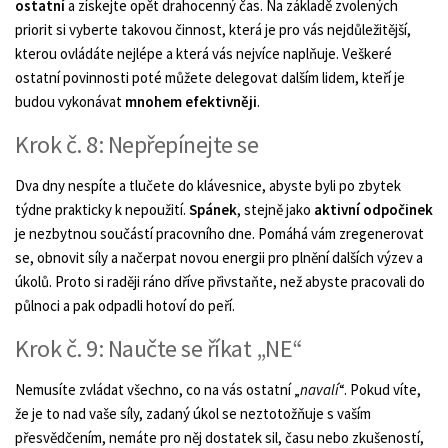
ostatní
a získejte opět drahocenný čas. Na základě zvolených
priorit si vyberte takovou činnost, která je pro vás nejdůležitější,
kterou ovládáte nejlépe a která vás nejvíce naplňuje. Veškeré
ostatní povinnosti poté můžete delegovat dalším lidem, kteří je
budou vykonávat
mnohem efektivněji
.
Krok č. 8: Nepřepínejte se
Dva dny nespíte a tlučete do klávesnice, abyste byli po zbytek
týdne prakticky k nepoužití.
Spánek
, stejně jako
aktivní odpočinek
je nezbytnou součástí pracovního dne. Pomáhá vám zregenerovat
se, obnovit síly a načerpat novou energii pro plnění dalších výzev a
úkolů. Proto si raději ráno dříve přivstaňte, než abyste pracovali do
půlnoci a pak odpadli hotoví do peří.
Krok č. 9: Naučte se říkat „NE“
Nemusíte zvládat všechno, co na vás ostatní „
navalí
“. Pokud víte,
že je to nad vaše síly, zadaný úkol se neztotožňuje s vaším
přesvědčením, nemáte pro něj dostatek sil, času nebo zkušeností,