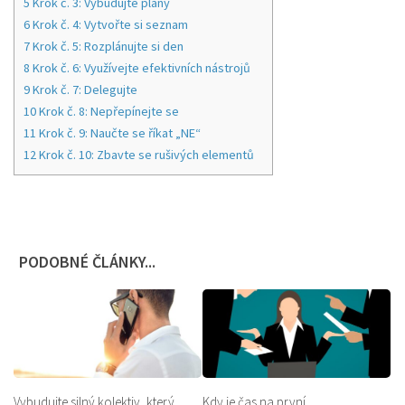
5
Krok č. 3: Vybudujte plány
6
Krok č. 4: Vytvořte si seznam
7
Krok č. 5: Rozplánujte si den
8
Krok č. 6: Využívejte efektivních nástrojů
9
Krok č. 7: Delegujte
10
Krok č. 8: Nepřepínejte se
11
Krok č. 9: Naučte se říkat „NE“
12
Krok č. 10: Zbavte se rušivých elementů
PODOBNÉ ČLÁNKY...
Vybudujte silný kolektiv, který
Kdy je čas na první