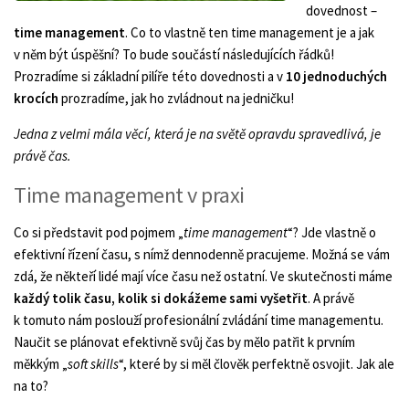
dovednost –
time management
. Co to vlastně ten time management je a jak
v něm být úspěšní? To bude součástí následujících řádků!
Prozradíme si základní pilíře této dovednosti a v
10 jednoduchých
krocích
prozradíme, jak ho zvládnout na jedničku!
Jedna z velmi mála věcí, která je na světě opravdu spravedlivá, je
právě čas.
Time management v praxi
Co si představit pod pojmem „
time management
“? Jde vlastně o
efektivní řízení času, s nímž dennodenně pracujeme. Možná se vám
zdá, že někteří lidé mají více času než ostatní. Ve skutečnosti máme
každý tolik času, kolik si dokážeme sami vyšetřit
. A právě
k tomuto nám poslouží profesionální zvládání time managementu.
Naučit se plánovat efektivně svůj čas by mělo patřit k prvním
měkkým „
soft skills
“, které by si měl člověk perfektně osvojit. Jak ale
na to?