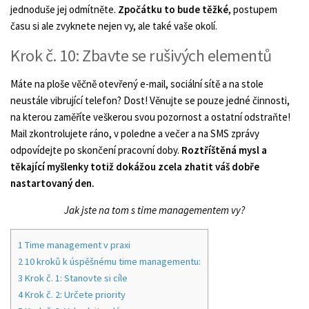
jednoduše jej odmítněte.
Zpočátku to bude těžké
, postupem
času si ale zvyknete nejen vy, ale také vaše okolí.
Krok č. 10: Zbavte se rušivých elementů
Máte na ploše věčně otevřený e-mail, sociální sítě a na stole
neustále vibrující telefon? Dost! Věnujte se pouze jedné činnosti,
na kterou zaměříte veškerou svou pozornost a ostatní odstraňte!
Mail zkontrolujete ráno, v poledne a večer a na SMS zprávy
odpovídejte po skončení pracovní doby.
Roztříštěná mysl a
těkající myšlenky totiž dokážou zcela zhatit váš dobře
nastartovaný den.
Jak jste na tom s time managementem vy?
1
Time management v praxi
2
10 kroků k úspěšnému time managementu:
3
Krok č. 1: Stanovte si cíle
4
Krok č. 2: Určete priority