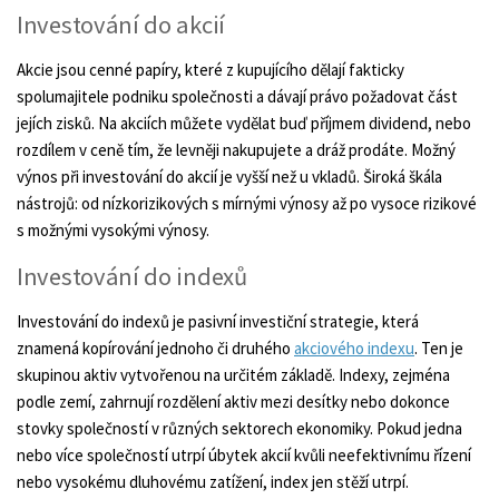
Investování do akcií
Akcie jsou cenné papíry, které z kupujícího dělají fakticky
spolumajitele podniku společnosti a dávají právo požadovat část
jejích zisků. Na akciích můžete vydělat buď příjmem dividend, nebo
rozdílem v ceně tím, že levněji nakupujete a dráž prodáte. Možný
výnos při investování do akcií je vyšší než u vkladů. Široká škála
nástrojů: od nízkorizikových s mírnými výnosy až po vysoce rizikové
s možnými vysokými výnosy.
Investování do indexů
Investování do indexů je pasivní investiční strategie, která
znamená kopírování jednoho či druhého
akciového indexu
. Ten je
skupinou aktiv vytvořenou na určitém základě. Indexy, zejména
podle zemí, zahrnují rozdělení aktiv mezi desítky nebo dokonce
stovky společností v různých sektorech ekonomiky. Pokud jedna
nebo více společností utrpí úbytek akcií kvůli neefektivnímu řízení
nebo vysokému dluhovému zatížení, index jen stěží utrpí.