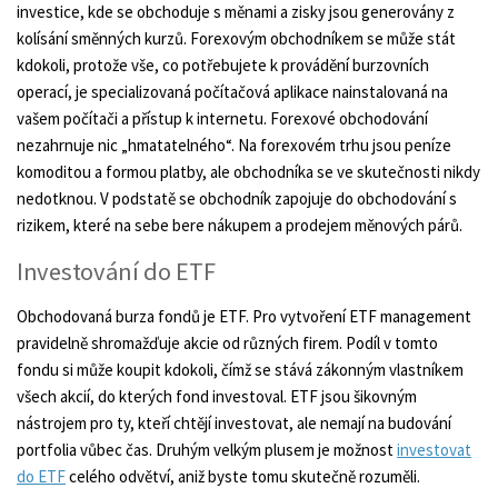
investice, kde se obchoduje s měnami a zisky jsou generovány z
kolísání směnných kurzů. Forexovým obchodníkem se může stát
kdokoli, protože vše, co potřebujete k provádění burzovních
operací, je specializovaná počítačová aplikace nainstalovaná na
vašem počítači a přístup k internetu. Forexové obchodování
nezahrnuje nic „hmatatelného“. Na forexovém trhu jsou peníze
komoditou a formou platby, ale obchodníka se ve skutečnosti nikdy
nedotknou. V podstatě se obchodník zapojuje do obchodování s
rizikem, které na sebe bere nákupem a prodejem měnových párů.
Investování do ETF
Obchodovaná burza fondů je ETF. Pro vytvoření ETF management
pravidelně shromažďuje akcie od různých firem. Podíl v tomto
fondu si může koupit kdokoli, čímž se stává zákonným vlastníkem
všech akcií, do kterých fond investoval. ETF jsou šikovným
nástrojem pro ty, kteří chtějí investovat, ale nemají na budování
portfolia vůbec čas. Druhým velkým plusem je možnost
investovat
do ETF
celého odvětví, aniž byste tomu skutečně rozuměli.