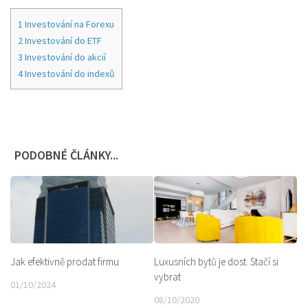
1
Investování na Forexu
2
Investování do ETF
3
Investování do akcií
4
Investování do indexů
PODOBNÉ ČLÁNKY...
Luxusních bytů je dost. Stačí si
Jak efektivně prodat firmu
vybrat
01/10/2024
08/10/2020