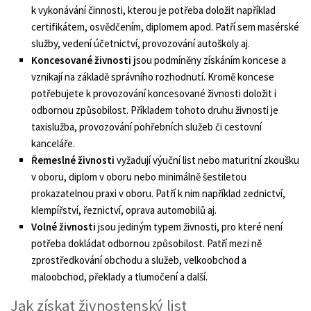
k vykonávání činnosti, kterou je potřeba doložit například
certifikátem, osvědčením, diplomem apod. Patří sem masérské
služby, vedení účetnictví, provozování autoškoly aj.
Koncesované živnosti j
sou podmíněny získáním koncese a
vznikají na základě správního rozhodnutí. Kromě koncese
potřebujete k provozování koncesované živnosti doložit i
odbornou způsobilost. Příkladem tohoto druhu živnosti je
taxislužba, provozování pohřebních služeb či cestovní
kanceláře.
Řemeslné živnosti
vyžadují výuční list nebo maturitní zkoušku
v oboru, diplom v oboru nebo minimálně šestiletou
prokazatelnou praxi v oboru. Patří k nim například zednictví,
klempířství, řeznictví, oprava automobilů aj.
Volné živnosti
jsou jediným typem živnosti, pro které není
potřeba dokládat odbornou způsobilost. Patří mezi ně
zprostředkování obchodu a služeb, velkoobchod a
maloobchod, překlady a tlumočení a další.
Jak získat živnostenský list