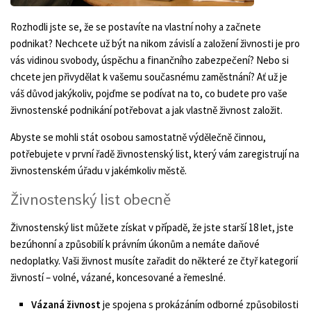
Rozhodli jste se, že se postavíte na vlastní nohy a začnete
podnikat? Nechcete už být na nikom závislí a založení živnosti je pro
vás vidinou svobody, úspěchu a finančního zabezpečení? Nebo si
chcete jen přivydělat k vašemu současnému zaměstnání? Ať už je
váš důvod jakýkoliv, pojďme se podívat na to, co budete pro vaše
živnostenské podnikání potřebovat a jak vlastně živnost založit.
Abyste se mohli stát osobou samostatně výdělečně činnou,
potřebujete v první řadě živnostenský list, který vám zaregistrují na
živnostenském úřadu v jakémkoliv městě.
Živnostenský list obecně
Živnostenský list můžete získat v případě, že jste starší 18 let, jste
bezúhonní a způsobilí k právním úkonům a nemáte daňové
nedoplatky. Vaši živnost musíte zařadit do některé ze čtyř kategorií
živností – volné, vázané, koncesované a řemeslné.
Vázaná živnost
je spojena s prokázáním odborné způsobilosti