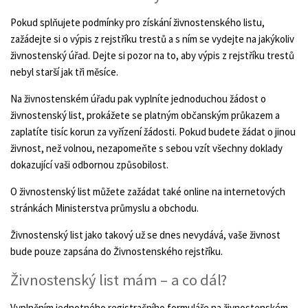
Pokud splňujete podmínky pro získání živnostenského listu,
zažádejte si o výpis z rejstříku trestů a s ním se vydejte na jakýkoliv
živnostenský úřad. Dejte si pozor na to, aby výpis z rejstříku trestů
nebyl starší jak tři měsíce.
Na živnostenském úřadu pak vyplníte jednoduchou žádost o
živnostenský list, prokážete se platným občanským průkazem a
zaplatíte tisíc korun za vyřízení žádosti. Pokud budete žádat o jinou
živnost, než volnou, nezapomeňte s sebou vzít všechny doklady
dokazující vaši odbornou způsobilost.
O živnostenský list můžete zažádat také online na internetových
stránkách Ministerstva průmyslu a obchodu.
Živnostenský list jako takový už se dnes nevydává, vaše živnost
bude pouze zapsána do Živnostenského rejstříku.
Živnostenský list mám – a co dál?
Vyplněním jednotného registračního formuláře na živnostenském