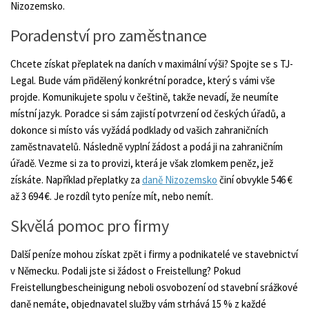
Nizozemsko.
Poradenství pro zaměstnance
Chcete získat přeplatek na daních v maximální výši? Spojte se s TJ-
Legal. Bude vám přidělený konkrétní poradce, který s vámi vše
projde. Komunikujete spolu v češtině, takže nevadí, že neumíte
místní jazyk. Poradce si sám zajistí potvrzení od českých úřadů, a
dokonce si místo vás vyžádá podklady od vašich zahraničních
zaměstnavatelů. Následně vyplní žádost a podá ji na zahraničním
úřadě. Vezme si za to provizi, která je však zlomkem peněz, jež
získáte. Například přeplatky za
daně Nizozemsko
činí obvykle 546 €
až 3 694 €. Je rozdíl tyto peníze mít, nebo nemít.
Skvělá pomoc pro firmy
Další peníze mohou získat zpět i firmy a podnikatelé ve stavebnictví
v Německu. Podali jste si žádost o Freistellung? Pokud
Freistellungbescheinigung neboli osvobození od stavební srážkové
daně nemáte, objednavatel služby vám strhává 15 % z každé