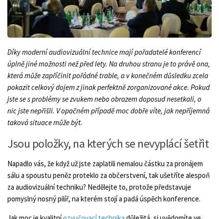
Díky moderní audiovizuální technice mají pořadatelé konferencí
úplně jiné možnosti než před lety. Na druhou stranu je to právě ona,
která může zapříčinit pořádné trable, a v konečném důsledku zcela
pokazit celkový dojem z jinak perfektně zorganizované akce. Pokud
jste se s problémy se zvukem nebo obrazem doposud nesetkali, o
nic jste nepřišli. V opačném případě moc dobře víte, jak nepříjemná
taková situace může být.
Jsou položky, na kterých se nevyplácí šetřit
Napadlo vás, že když už jste zaplatili nemalou částku za pronájem
sálu a spoustu peněz proteklo za občerstvení, tak ušetříte alespoň
za audiovizuální techniku? Nedělejte to, protože představuje
pomyslný nosný pilíř, na kterém stojí a padá úspěch konference.
Jak moc je kvalitní
ozvučovací technika
důležitá, si uvědomíte ve