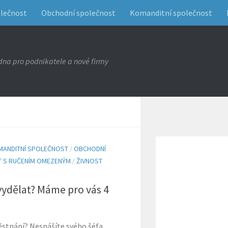
olečnost
Obchodní společnost
Komanditní společnost
na pro podnikatele a nové firmy
MANDITNÍ SPOLEČNOST
/
OBCHODNÍ
 S RUČENÍM OMEZENÝM
/
ŽIVNOST
vydělat? Máme pro vás 4
ěstnání? Nesnášíte svého šéfa,