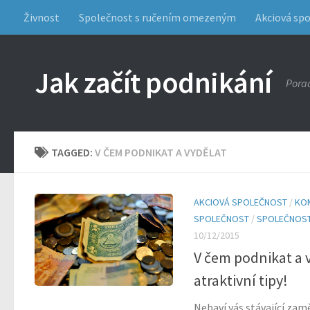
Živnost
Společnost s ručením omezeným
Akciová sp
Jak začít podnikání
Porad
TAGGED:
V ČEM PODNIKAT A VYDĚLAT
AKCIOVÁ SPOLEČNOST
/
KO
SPOLEČNOST
/
SPOLEČNOST
10/12/2015
V čem podnikat a 
atraktivní tipy!
Nebaví vás stávající zam