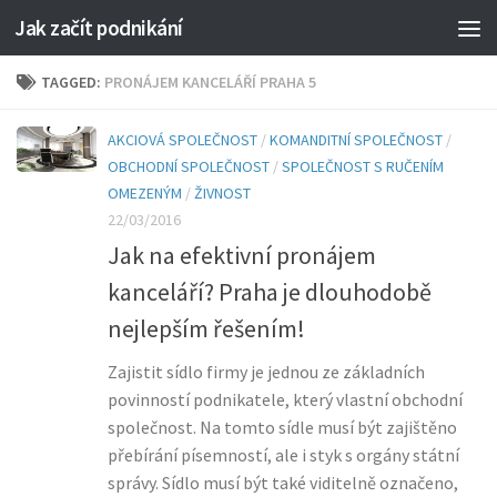
Jak začít podnikání
TAGGED:
PRONÁJEM KANCELÁŘÍ PRAHA 5
AKCIOVÁ SPOLEČNOST
/
KOMANDITNÍ SPOLEČNOST
/
OBCHODNÍ SPOLEČNOST
/
SPOLEČNOST S RUČENÍM
OMEZENÝM
/
ŽIVNOST
22/03/2016
Jak na efektivní pronájem
kanceláří? Praha je dlouhodobě
nejlepším řešením!
Zajistit sídlo firmy je jednou ze základních
povinností podnikatele, který vlastní obchodní
společnost. Na tomto sídle musí být zajištěno
přebírání písemností, ale i styk s orgány státní
správy. Sídlo musí být také viditelně označeno,