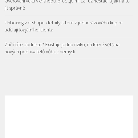
Ověřování věku v e-shopu: proč „je mi 18“ už nestačí a jak na to
jít správně
Unboxing v e-shopu: detaily, které z jednorázového kupce
udělají loajálního klienta
Začínáte podnikat? Existuje jedno riziko, na které většina
nových podnikatelů vůbec nemyslí