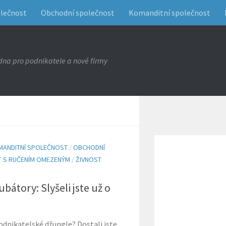
olečnost
Obchodní společnost
Komanditní společnost
na pro podnikatele a nové firmy
MANDITNÍ SPOLEČNOST
/
OBCHODNÍ
 S RUČENÍM OMEZENÝM
/
ŽIVNOST
bátory: Slyšeli jste už o
odnikatelské džungle? Dostali jste