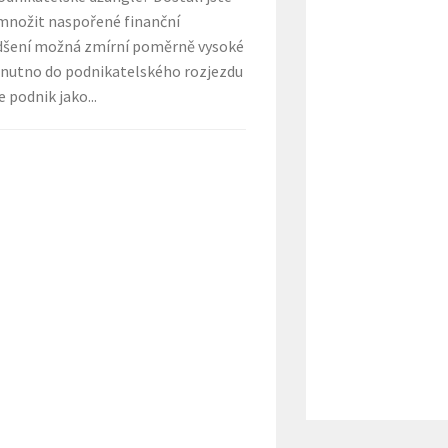
zmnožit naspořené finanční
adšení možná zmírní poměrně vysoké
e nutno do podnikatelského rozjezdu
 podnik jako...