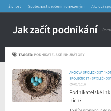
Živnost
Společnost s ručením omezeným
Akciová sp
Jak začít podnikání
Porad
TAGGED:
PODNIKATELSKÉ INKUBÁTORY
AKCIOVÁ SPOLEČNOST
/
KO
SPOLEČNOST
/
SPOLEČNOST
05/02/2016
Podnikatelské inku
nich?
Toužíte proniknout do p