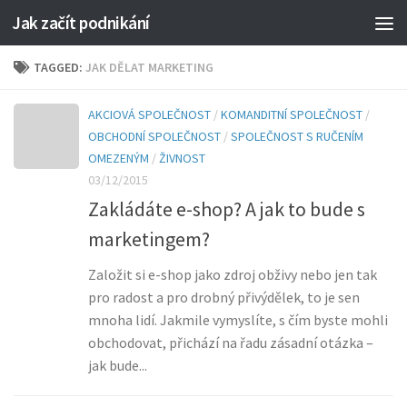
Jak začít podnikání
TAGGED:
JAK DĚLAT MARKETING
AKCIOVÁ SPOLEČNOST
/
KOMANDITNÍ SPOLEČNOST
/
OBCHODNÍ SPOLEČNOST
/
SPOLEČNOST S RUČENÍM
OMEZENÝM
/
ŽIVNOST
03/12/2015
Zakládáte e-shop? A jak to bude s
marketingem?
Založit si e-shop jako zdroj obživy nebo jen tak
pro radost a pro drobný přivýdělek, to je sen
mnoha lidí. Jakmile vymyslíte, s čím byste mohli
obchodovat, přichází na řadu zásadní otázka –
jak bude...